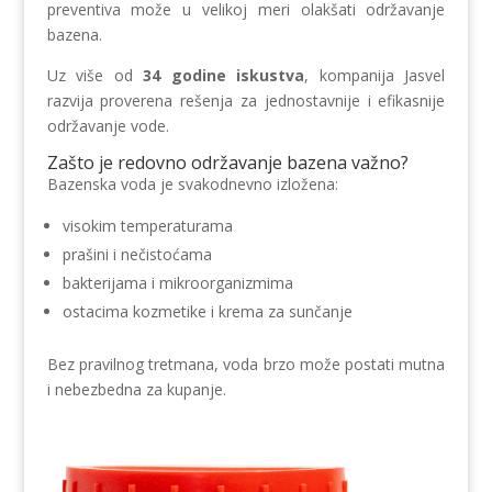
preventiva može u velikoj meri olakšati održavanje
bazena.
Uz više od
34 godine iskustva
, kompanija Jasvel
razvija proverena rešenja za jednostavnije i efikasnije
održavanje vode.
Zašto je redovno održavanje bazena važno?
Bazenska voda je svakodnevno izložena:
visokim temperaturama
prašini i nečistoćama
bakterijama i mikroorganizmima
ostacima kozmetike i krema za sunčanje
Bez pravilnog tretmana, voda brzo može postati mutna
i nebezbedna za kupanje.