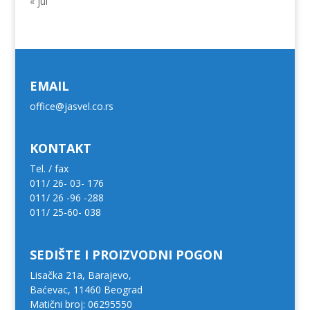
« jul
EMAIL
office@jasvel.co.rs
KONTAKT
Tel. / fax
011/ 26- 03- 176
011/ 26 -96 -288
011/ 25-60- 038
SEDIŠTE I PROIZVODNI POGON
Lisačka 21a, Barajevo,
Baćevac, 11460 Beograd
Matični broj: 06295550