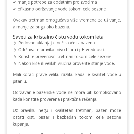
✔ manje potrebe za dodatnim proizvodima
✔ efikasno održavanje vode tokom cele sezone
Ovakav tretman omogućava više vremena za uživanje,
a manje za brigu oko bazena.
Saveti za kristalno čistu vodu tokom leta
💧 Redovno uklanjajte nečistoće iz bazena.
💧 Održavajte pravilan nivo hlora i pH vrednosti.
💧 Koristite preventivni tretman tokom cele sezone.
💧 Nakon kiše ili velikih vrućina proverite stanje vode.
Mali koraci prave veliku razliku kada je kvalitet vode u
pitanju.
Održavanje bazenske vode ne mora biti komplikovano
kada koristite proverena i praktična rešenja.
Uz pravilnu negu i kvalitetan tretman, bazen može
ostati čist, bistar i bezbedan tokom cele sezone
kupanja.