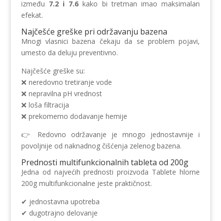
između
7.2 i 7.6
kako bi tretman imao maksimalan
efekat.
Najčešće greške pri održavanju bazena
Mnogi vlasnici bazena čekaju da se problem pojavi,
umesto da deluju preventivno.
Najčešće greške su:
❌ neredovno tretiranje vode
❌ nepravilna pH vrednost
❌ loša filtracija
❌ prekomerno dodavanje hemije
👉 Redovno održavanje je mnogo jednostavnije i
povoljnije od naknadnog čišćenja zelenog bazena.
Prednosti multifunkcionalnih tableta od 200g
Jedna od najvećih prednosti proizvoda Tablete hlorne
200g multifunkcionalne jeste praktičnost.
✔ jednostavna upotreba
✔ dugotrajno delovanje