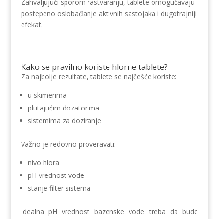
Zahvaljujući sporom rastvaranju, tablete omogućavaju
postepeno oslobađanje aktivnih sastojaka i dugotrajniji
efekat.
Kako se pravilno koriste hlorne tablete?
Za najbolje rezultate, tablete se najčešće koriste:
u skimerima
plutajućim dozatorima
sistemima za doziranje
Važno je redovno proveravati:
nivo hlora
pH vrednost vode
stanje filter sistema
Idealna pH vrednost bazenske vode treba da bude