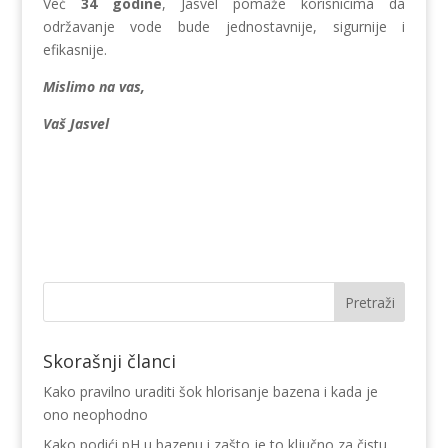
Već
34 godine
, Jasvel pomaže korisnicima da
održavanje vode bude jednostavnije, sigurnije i
efikasnije.
Mislimo na vas,
Vaš Jasvel
Skorašnji članci
Kako pravilno uraditi šok hlorisanje bazena i kada je
ono neophodno
Kako podići pH u bazenu i zašto je to ključno za čistu