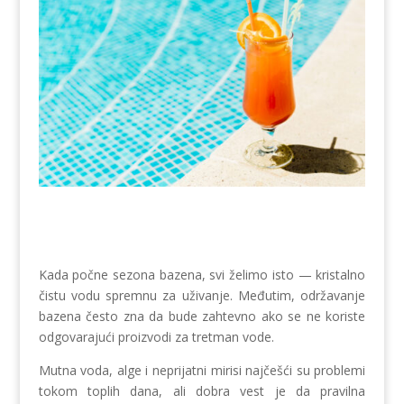
Kada počne sezona bazena, svi želimo isto — kristalno
čistu vodu spremnu za uživanje. Međutim, održavanje
bazena često zna da bude zahtevno ako se ne koriste
odgovarajući proizvodi za tretman vode.
Mutna voda, alge i neprijatni mirisi najčešći su problemi
tokom toplih dana, ali dobra vest je da pravilna