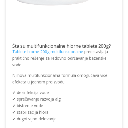
Šta su multifunkcionalne hlorne tablete 200g?
Tablete hlorne 200g multifunkcionalne
predstavljaju
praktično rešenje za redovno održavanje bazenske
vode.
Njihova multifunkcionalna formula omogućava više
efekata u jednom proizvodu:
✔ dezinfekcija vode
✔ sprečavanje razvoja algi
✔ bistrenje vode
✔ stabilizacija hlora
✔ dugotrajno delovanje