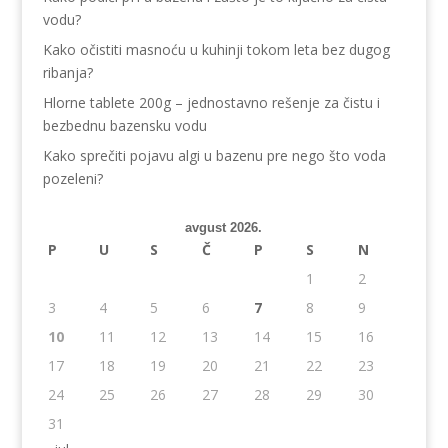
vodu?
Kako očistiti masnoću u kuhinji tokom leta bez dugog
ribanja?
Hlorne tablete 200g – jednostavno rešenje za čistu i
bezbednu bazensku vodu
Kako sprečiti pojavu algi u bazenu pre nego što voda
pozeleni?
avgust 2026.
P
U
S
Č
P
S
N
1
2
3
4
5
6
7
8
9
10
11
12
13
14
15
16
17
18
19
20
21
22
23
24
25
26
27
28
29
30
31