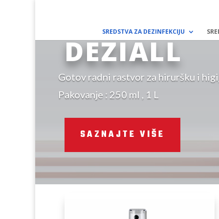
SREDSTVA ZA DEZINFEKCIJU
SRE
DEZIALL
Gotov radni rastvor za hiruršku i higi
Pakovanje : 250 ml , 1 L
SAZNAJTE VIŠE