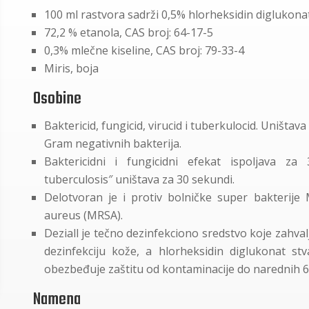
100 ml rastvora sadrži 0,5% hlorheksidin diglukona
72,2 % etanola, CAS broj: 64-17-5
0,3% mlečne kiseline, CAS broj: 79-33-4
Miris, boja
Osobine
Baktericid, fungicid, virucid i tuberkulocid. Uništav
Gram negativnih bakterija.
Baktericidni i fungicidni efekat ispoljava z
tuberculosis
″
uništava za 30 sekundi.
Delotvoran je i protiv bolničke super bakterije M
aureus (MRSA).
Deziall je tečno dezinfekciono sredstvo koje zahval
dezinfekciju kože, a hlorheksidin diglukonat stva
obezbeđuje zaštitu od kontaminacije do narednih 6 
Namena