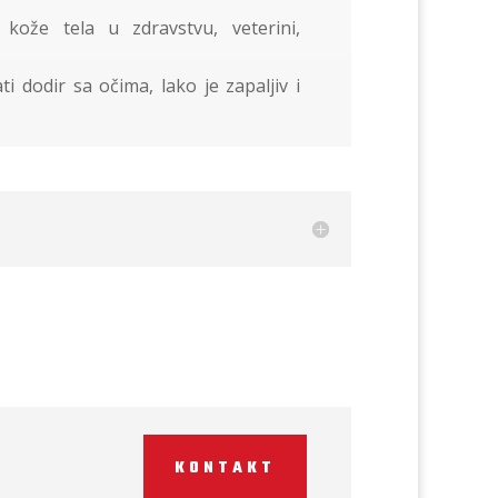
 kože tela u zdravstvu, veterini,
 dodir sa očima, lako je zapaljiv i
KONTAKT