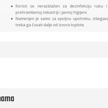
Koristi se nerazblažen za dezinfekciju ruku i
prehrambenoj industriji i javnoj higijeni.
Namenjen je samo za spoljnu upotrebu, izbegavati
treba ga čuvati dalje od izvora toplote.
 nama