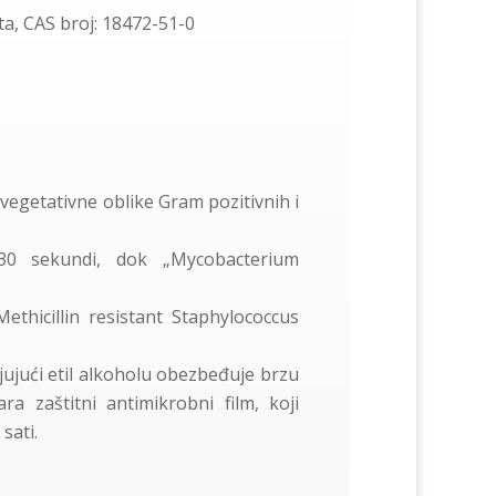
ta, CAS broj: 18472-51-0
a vegetativne oblike Gram pozitivnih i
a 30 sekundi, dok
„
Mycobacterium
ethicillin resistant Staphylococcus
jujući etil alkoholu obezbeđuje brzu
ra zaštitni antimikrobni film, koji
sati.