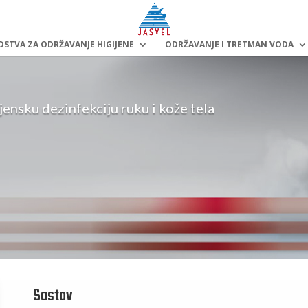
DSTVA ZA ODRŽAVANJE HIGIJENE
ODRŽAVANJE I TRETMAN VODA
jensku dezinfekciju ruku i kože tela
Sastav