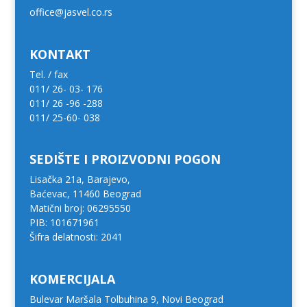
office@jasvel.co.rs
KONTAKT
Tel. / fax
011/ 26- 03- 176
011/ 26 -96 -288
011/ 25-60- 038
SEDIŠTE I PROIZVODNI POGON
Lisačka 21a, Barajevo,
Baćevac, 11460 Beograd
Matični broj: 06295550
PIB: 101671961
Šifra delatnosti: 2041
KOMERCIJALA
Bulevar Maršala Tolbuhina 9, Novi Beograd