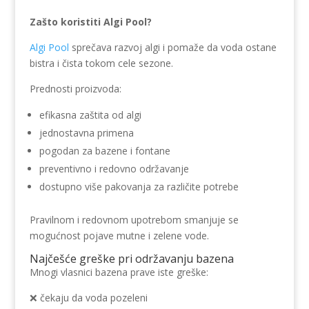
Zašto koristiti Algi Pool?
Algi Pool
sprečava razvoj algi i pomaže da voda ostane
bistra i čista tokom cele sezone.
Prednosti proizvoda:
efikasna zaštita od algi
jednostavna primena
pogodan za bazene i fontane
preventivno i redovno održavanje
dostupno više pakovanja za različite potrebe
Pravilnom i redovnom upotrebom smanjuje se
mogućnost pojave mutne i zelene vode.
Najčešće greške pri održavanju bazena
Mnogi vlasnici bazena prave iste greške:
❌ čekaju da voda pozeleni