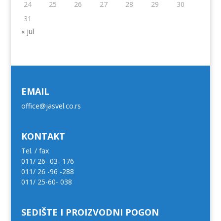
24
25
26
27
28
29
30
31
« jul
EMAIL
office@jasvel.co.rs
KONTAKT
Tel. / fax
011/ 26- 03- 176
011/ 26 -96 -288
011/ 25-60- 038
SEDIŠTE I PROIZVODNI POGON