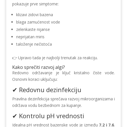
pokazuje prve simptome:
klizavi zidovi bazena
blaga zamućenost vode
zelenkaste nijanse
neprijatan miris
taloženje nečistoća
👉 Upravo tada je najbolji trenutak za reakciju.
Kako sprečiti razvoj algi?
Redovno održavanje je ključ kristalno čiste vode.
Osnovni koraci uključuju:
✔ Redovnu dezinfekciju
Pravilna dezinfekcija sprečava razvoj mikroorganizama i
održava vodu bezbednom za kupanje.
✔ Kontrolu pH vrednosti
Idealna pH vrednost bazenske vode je između
7.2 i 7.6
.