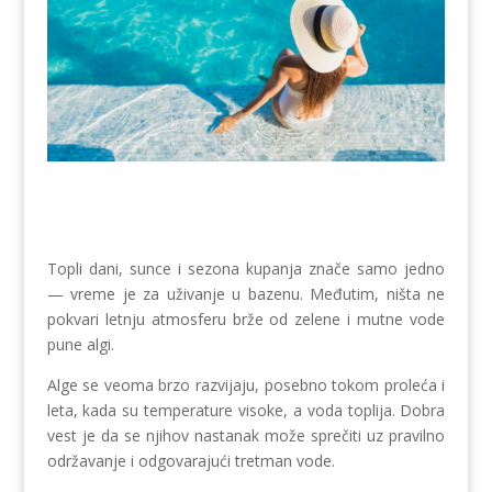
Topli dani, sunce i sezona kupanja znače samo jedno
— vreme je za uživanje u bazenu. Međutim, ništa ne
pokvari letnju atmosferu brže od zelene i mutne vode
pune algi.
Alge se veoma brzo razvijaju, posebno tokom proleća i
leta, kada su temperature visoke, a voda toplija. Dobra
vest je da se njihov nastanak može sprečiti uz pravilno
održavanje i odgovarajući tretman vode.