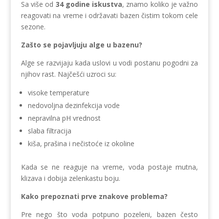
Sa više od
34 godine iskustva
, znamo koliko je važno
reagovati na vreme i održavati bazen čistim tokom cele
sezone.
Zašto se pojavljuju alge u bazenu?
Alge se razvijaju kada uslovi u vodi postanu pogodni za
njihov rast. Najčešći uzroci su:
visoke temperature
nedovoljna dezinfekcija vode
nepravilna pH vrednost
slaba filtracija
kiša, prašina i nečistoće iz okoline
Kada se ne reaguje na vreme, voda postaje mutna,
klizava i dobija zelenkastu boju.
Kako prepoznati prve znakove problema?
Pre nego što voda potpuno pozeleni, bazen često