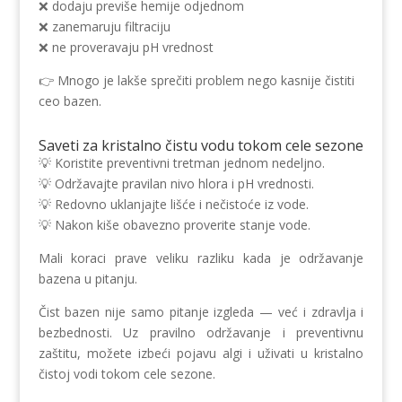
❌ dodaju previše hemije odjednom
❌ zanemaruju filtraciju
❌ ne proveravaju pH vrednost
👉 Mnogo je lakše sprečiti problem nego kasnije čistiti
ceo bazen.
Saveti za kristalno čistu vodu tokom cele sezone
💡 Koristite preventivni tretman jednom nedeljno.
💡 Održavajte pravilan nivo hlora i pH vrednosti.
💡 Redovno uklanjajte lišće i nečistoće iz vode.
💡 Nakon kiše obavezno proverite stanje vode.
Mali koraci prave veliku razliku kada je održavanje
bazena u pitanju.
Čist bazen nije samo pitanje izgleda — već i zdravlja i
bezbednosti. Uz pravilno održavanje i preventivnu
zaštitu, možete izbeći pojavu algi i uživati u kristalno
čistoj vodi tokom cele sezone.