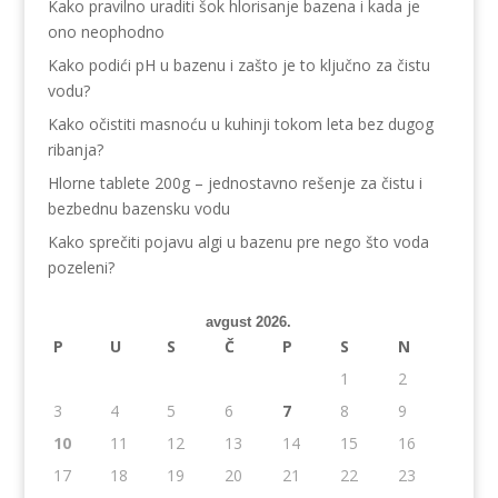
Kako pravilno uraditi šok hlorisanje bazena i kada je
ono neophodno
Kako podići pH u bazenu i zašto je to ključno za čistu
vodu?
Kako očistiti masnoću u kuhinji tokom leta bez dugog
ribanja?
Hlorne tablete 200g – jednostavno rešenje za čistu i
bezbednu bazensku vodu
Kako sprečiti pojavu algi u bazenu pre nego što voda
pozeleni?
avgust 2026.
P
U
S
Č
P
S
N
1
2
3
4
5
6
7
8
9
10
11
12
13
14
15
16
17
18
19
20
21
22
23