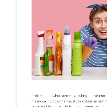
Proleće je idealno vreme da kuhinji posvetimo 
masnoća i tvrdokorne nečistoće ostaju na radni
sredstvo čišćenje može biti brzo, jednostavno i –