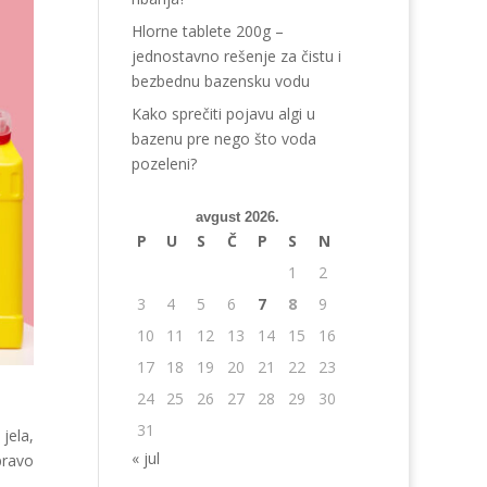
Hlorne tablete 200g –
jednostavno rešenje za čistu i
bezbednu bazensku vodu
Kako sprečiti pojavu algi u
bazenu pre nego što voda
pozeleni?
avgust 2026.
P
U
S
Č
P
S
N
1
2
3
4
5
6
7
8
9
10
11
12
13
14
15
16
17
18
19
20
21
22
23
24
25
26
27
28
29
30
31
jela,
« jul
pravo