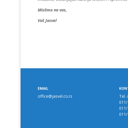
Mislimo na vas,
Vaš Jasvel
EMAIL
KON
office@jasvel.co.rs
Tel. 
011/
011/
011/