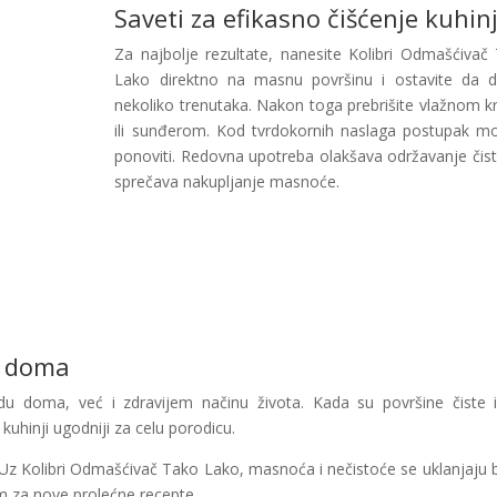
Saveti za efikasno čišćenje kuhin
Za najbolje rezultate, nanesite Kolibri Odmašćivač
Lako direktno na masnu površinu i ostavite da d
nekoliko trenutaka. Nakon toga prebrišite vlažnom 
ili sunđerom. Kod tvrdokornih naslaga postupak m
ponoviti. Redovna upotreba olakšava održavanje čist
sprečava nakupljanje masnoće.
g doma
du doma, već i zdravijem načinu života. Kada su površine čiste 
kuhinji ugodniji za celu porodicu.
 Uz Kolibri Odmašćivač Tako Lako, masnoća i nečistoće se uklanjaju b
m za nove prolećne recepte.