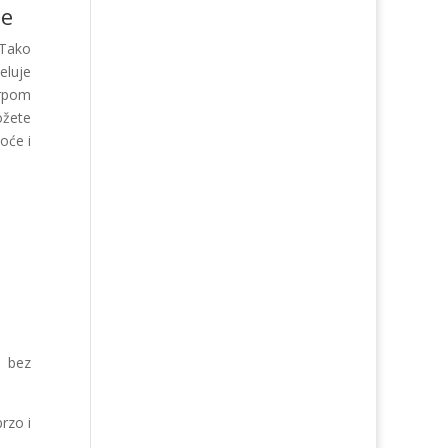
je
 Tako
eluje
krpom
ožete
oće i
i bez
rzo i