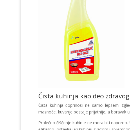
Čista kuhinja kao deo zdravo
Čista kuhinja doprinosi ne samo lepšem izgle
masnoće, kuvanje postaje prijatnije, a boravak u 
Prolećno čišćenje kuhinje ne mora biti naporno.
efikasno, ostavljajući kuhinju svežom i spremno