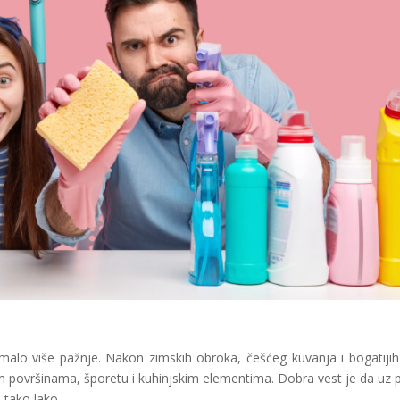
malo više pažnje. Nakon zimskih obroka, češćeg kuvanja i bogatijih 
m površinama, šporetu i kuhinjskim elementima. Dobra vest je da uz 
 tako lako.