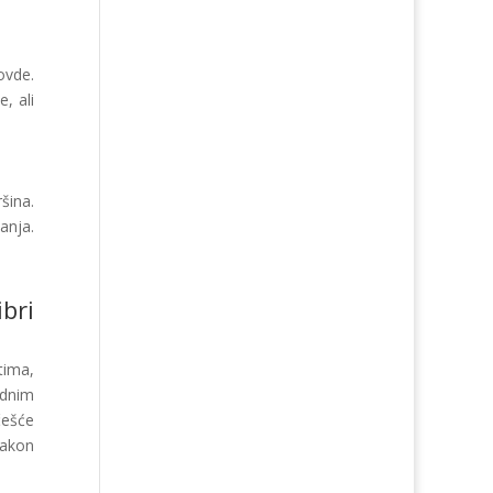
ovde.
, ali
šina.
anja.
bri
ima,
adnim
češće
nakon