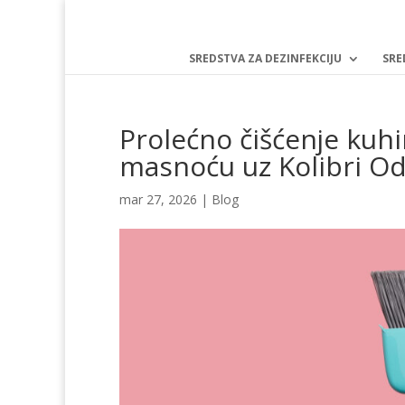
SREDSTVA ZA DEZINFEKCIJU
SRE
Prolećno čišćenje kuhi
masnoću uz Kolibri O
mar 27, 2026
|
Blog