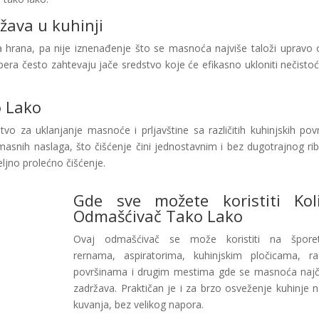
žava u kuhinji
hrana, pa nije iznenađenje što se masnoća najviše taloži upravo 
pera često zahtevaju jače sredstvo koje će efikasno ukloniti nečistoće
o Lako
vo za uklanjanje masnoće i prljavštine sa različitih kuhinjskih povr
nih naslaga, što čišćenje čini jednostavnim i bez dugotrajnog rib
ljno prolećno čišćenje.
Gde sve možete koristiti Koli
Odmašćivač Tako Lako
Ovaj odmašćivač se može koristiti na šporet
rernama, aspiratorima, kuhinjskim pločicama, r
površinama i drugim mestima gde se masnoća naj
zadržava. Praktičan je i za brzo osveženje kuhinje 
kuvanja, bez velikog napora.