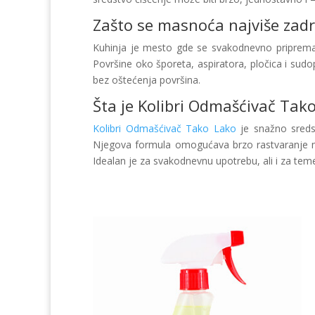
Zašto se masnoća najviše zadr
Kuhinja je mesto gde se svakodnevno priprema 
Površine oko šporeta, aspiratora, pločica i sudo
bez oštećenja površina.
Šta je Kolibri Odmašćivač Tak
Kolibri Odmašćivač Tako Lako
je snažno sredst
Njegova formula omogućava brzo rastvaranje mas
Idealan je za svakodnevnu upotrebu, ali i za teme