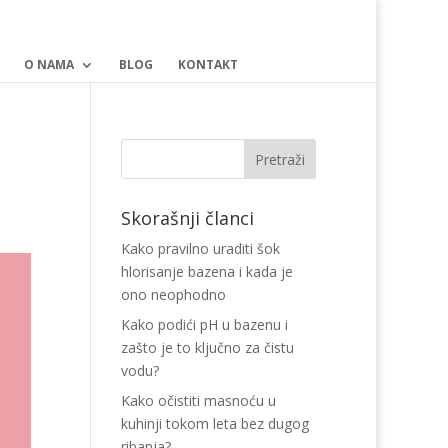
O NAMA
BLOG
KONTAKT
Skorašnji članci
Kako pravilno uraditi šok
hlorisanje bazena i kada je
ono neophodno
Kako podići pH u bazenu i
zašto je to ključno za čistu
vodu?
Kako očistiti masnoću u
kuhinji tokom leta bez dugog
ribanja?