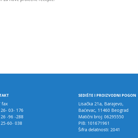
TAKT
SEDIŠTE I PROIZVODNI POGON
/ fax
Lisačka 21a, Barajevo,
 26- 03- 176
Baćevac, 11460 Beograd
 26 -96 -288
Matični broj: 06295550
 25-60- 038
PIB: 101671961
Šifra delatnosti: 2041