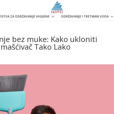
DSTVA ZA ODRŽAVANJE HIGIJENE
ODRŽAVANJE I TRETMAN VODA
nje bez muke: Kako ukloniti
dmašćivač Tako Lako