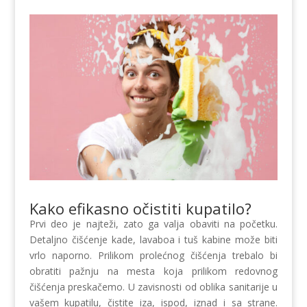
Kako efikasno očistiti kupatilo?
Prvi deo je najteži, zato ga valja obaviti na početku.
Detaljno čišćenje kade, lavaboa i tuš kabine može biti
vrlo naporno. Prilikom prolećnog čišćenja trebalo bi
obratiti pažnju na mesta koja prilikom redovnog
čišćenja preskačemo. U zavisnosti od oblika sanitarije u
vašem kupatilu, čistite iza, ispod, iznad i sa strane.