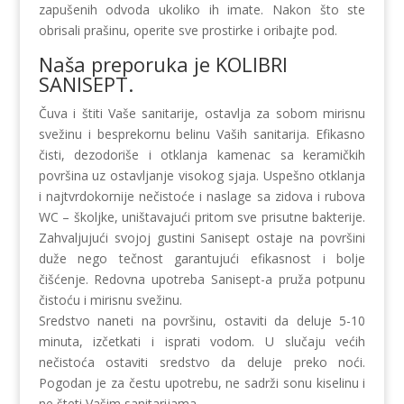
zapušenih odvoda ukoliko ih imate. Nakon što ste
obrisali prašinu, operite sve prostirke i oribajte pod.
Naša preporuka je KOLIBRI
SANISEPT.
Čuva i štiti Vaše sanitarije, ostavlja za sobom mirisnu
svežinu i besprekornu belinu Vaših sanitarija. Efikasno
čisti, dezodoriše i otklanja kamenac sa keramičkih
površina uz ostavljanje visokog sjaja. Uspešno otklanja
i najtvrdokornije nečistoće i naslage sa zidova i rubova
WC – školjke, uništavajući pritom sve prisutne bakterije.
Zahvaljujući svojoj gustini Sanisept ostaje na površini
duže nego tečnost garantujući efikasnost i bolje
čišćenje. Redovna upotreba Sanisept-a pruža potpunu
čistoću i mirisnu svežinu.
Sredstvo naneti na površinu, ostaviti da deluje 5-10
minuta, izčetkati i isprati vodom. U slučaju većih
nečistoća ostaviti sredstvo da deluje preko noći.
Pogodan je za čestu upotrebu, ne sadrži sonu kiselinu i
ne šteti Vašim sanitarijama.