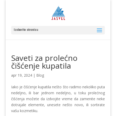
Izaberite stranicu
Saveti za prolećno
čišćenje kupatila
apr 19, 2024
|
Blog
Iako je čišćenje kupatila nešto što radimo nekoliko puta
nedeljno, ili bar jednom nedeljno, u toku prolećnog
čišćenja možete da izdvojite vreme da zamenite neke
dotrajale elemente, unesete nešto novo, ili sortirate
vašu kozmetiku.