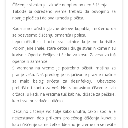
Čišćenje slivnika je takođe neophodan deo čišćenja.
Takođe bi određeno vreme trebalo da odvojimo za
ribanje pločica i delova između pločica.
Kada smo očistili glavne delove kupatila, možemo da
se posvetimo čišćenju ormarića i polica.
Lepo očistite i bacite sve sitnice koje ne koristite.
Polomljene šnale, stare četke i druge stvari nikome nisu
korisne. Operite češljeve i četke za kosu. Zavesu za tuš
operite ili zamenite.
S vremena na vreme je potrebno očistiti mašinu za
pranje veša. Naš predlog je uključivanje prazne mašine
sa malo belog sirćeta za dezinfekciju. Obavezno
prebrišite i kantu za veš. Ne zaboravimo čišćenje svih
držača, u kadi, na vratima tuš kabine, držače za peškire,
kao i sve prekidače i utičnice.
Detaljno čišćenje wc šolje kako unutra, tako i spolja je
neizostavan deo prilikom prolećnog čišćenja kupatila
kao i čišćenje same četke. Idealno je vreme da se rešite