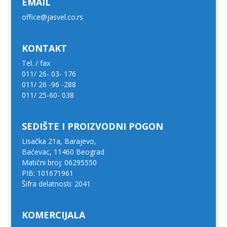
EMAIL
office@jasvel.co.rs
KONTAKT
Tel. / fax
011/ 26- 03- 176
011/ 26 -96 -288
011/ 25-60- 038
SEDIŠTE I PROIZVODNI POGON
Lisačka 21a, Barajevo,
Baćevac, 11460 Beograd
Matični broj: 06295550
PIB: 101671961
Šifra delatnosti: 2041
KOMERCIJALA