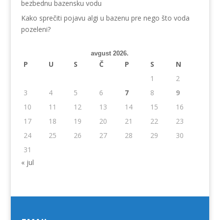
bezbednu bazensku vodu
Kako sprečiti pojavu algi u bazenu pre nego što voda
pozeleni?
avgust 2026.
P
U
S
Č
P
S
N
1
2
3
4
5
6
7
8
9
10
11
12
13
14
15
16
17
18
19
20
21
22
23
24
25
26
27
28
29
30
31
« jul