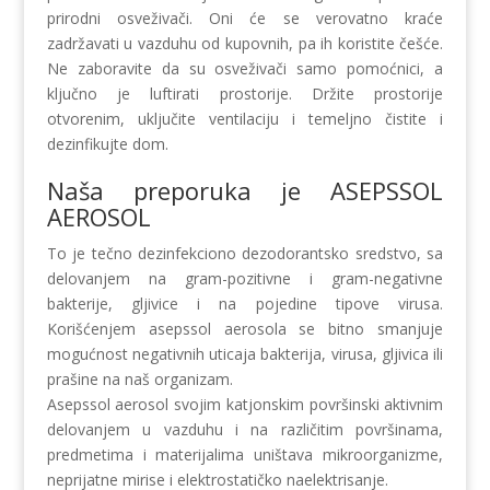
prirodni osveživači. Oni će se verovatno kraće
zadržavati u vazduhu od kupovnih, pa ih koristite češće.
Ne zaboravite da su osveživači samo pomoćnici, a
ključno je luftirati prostorije. Držite prostorije
otvorenim, uključite ventilaciju i temeljno čistite i
dezinfikujte dom.
Naša preporuka je ASEPSSOL
AEROSOL
To je tečno dezinfekciono dezodorantsko sredstvo, sa
delovanjem na gram-pozitivne i gram-negativne
bakterije, gljivice i na pojedine tipove virusa.
Korišćenjem asepssol aerosola se bitno smanjuje
mogućnost negativnih uticaja bakterija, virusa, gljivica ili
prašine na naš organizam.
Asepssol aerosol svojim katjonskim površinski aktivnim
delovanjem u vazduhu i na različitim površinama,
predmetima i materijalima uništava mikroorganizme,
neprijatne mirise i elektrostatičko naelektrisanje.