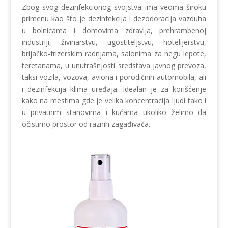
Zbog svog dezinfekcionog svojstva ima veoma široku
primenu kao što je dezinfekcija i dezodoracija vazduha
u bolnicama i domovima zdravlja, prehrambenoj
industriji, živinarstvu, ugostiteljstvu, hotelijerstvu,
brijačko-frizerskim radnjama, salonima za negu lepote,
teretanama, u unutrašnjosti sredstava javnog prevoza,
taksi vozila, vozova, aviona i porodičnih automobila, ali
i dezinfekcija klima uređaja. Idealan je za korišćenje
kako na mestima gde je velika koncentracija ljudi tako i
u privatnim stanovima i kućama ukoliko želimo da
očistimo prostor od raznih zagađivača.