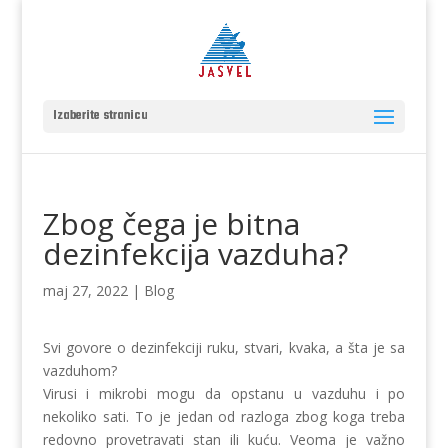
Izaberite stranicu
Zbog čega je bitna
dezinfekcija vazduha?
maj 27, 2022
|
Blog
Svi govore o dezinfekciji ruku, stvari, kvaka, a šta je sa
vazduhom?
Virusi i mikrobi mogu da opstanu u vazduhu i po
nekoliko sati. To je jedan od razloga zbog koga treba
redovno provetravati stan ili kuću. Veoma je važno