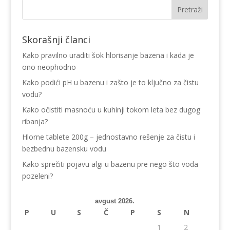
Skorašnji članci
Kako pravilno uraditi šok hlorisanje bazena i kada je
ono neophodno
Kako podići pH u bazenu i zašto je to ključno za čistu
vodu?
Kako očistiti masnoću u kuhinji tokom leta bez dugog
ribanja?
Hlorne tablete 200g – jednostavno rešenje za čistu i
bezbednu bazensku vodu
Kako sprečiti pojavu algi u bazenu pre nego što voda
pozeleni?
avgust 2026.
P
U
S
Č
P
S
N
1
2