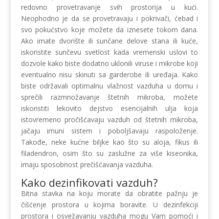
redovno provetravanje svih prostorija u kući.
Neophodno je da se provetravaju i pokrivači, ćebad i
svo pokućstvo koje možete da iznesete tokom dana.
Ako imate dvorište ili sunčane delove stana ili kuće,
iskoristite sunčevu svetlost kada vremenski uslovi to
dozvole kako biste dodatno uklonili viruse i mikrobe koji
eventualno nisu skinuti sa garderobe ili uređaja. Kako
biste održavali optimalnu vlažnost vazduha u domu i
sprečili razmnožavanje štetnih mikroba, možete
iskoristiti lekovito dejstvo esencijalnih ulja koja
istovremeno pročišćavaju vazduh od štetnih mikroba,
jačaju imuni sistem i poboljšavaju raspoloženje.
Takođe, neke kućne biljke kao što su aloja, fikus ili
filadendron, osim što su zaslužne za više kiseonika,
imaju sposobnost prečišćavanja vazduha.
Kako dezinfikovati vazduh?
Bitna stavka na koju morate da obratite pažnju je
čišćenje prostora u kojima boravite. U dezinfekciji
prostora i osvežavanju vazduha mogu Vam pomoći i